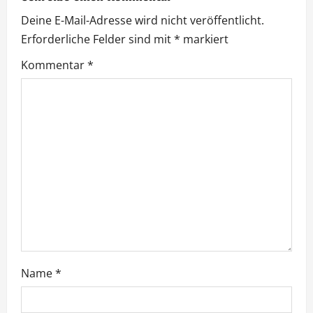
g
Deine E-Mail-Adresse wird nicht veröffentlicht.
s
Erforderliche Felder sind mit
*
markiert
n
Kommentar
*
a
v
i
g
a
t
i
Name
*
o