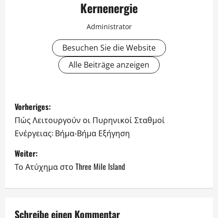
Kernenergie
Administrator
Besuchen Sie die Website
Alle Beiträge anzeigen
B
Vorheriges:
e
Πώς Λειτουργούν οι Πυρηνικοί Σταθμοί
Ενέργειας: Βήμα-Βήμα Εξήγηση
i
Weiter:
t
Το Ατύχημα στο Three Mile Island
r
a
Schreibe einen Kommentar