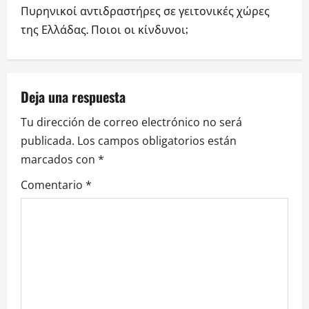
e
Πυρηνικοί αντιδραστήρες σε γειτονικές χώρες
g
της Ελλάδας. Ποιοι οι κίνδυνοι;
a
c
Deja una respuesta
i
Tu dirección de correo electrónico no será
publicada.
Los campos obligatorios están
ó
marcados con
*
n
Comentario
*
d
e
e
n