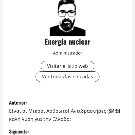
Energía nuclear
Administrador
Visitar el sitio web
Ver todas las entradas
N
Anterior:
a
Είναι οι Μικροί Αρθρωτοί Αντιδραστήρες (SMRs)
καλή λύση για την Ελλάδα;
v
Siguiente: