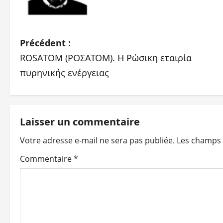
N
Précédent :
ROSATOM (ΡΟΣΑΤΟΜ). Η Ρώσικη εταιρία
a
πυρηνικής ενέργειας
v
i
Laisser un commentaire
g
Votre adresse e-mail ne sera pas publiée.
Les champs 
a
Commentaire
*
t
i
o