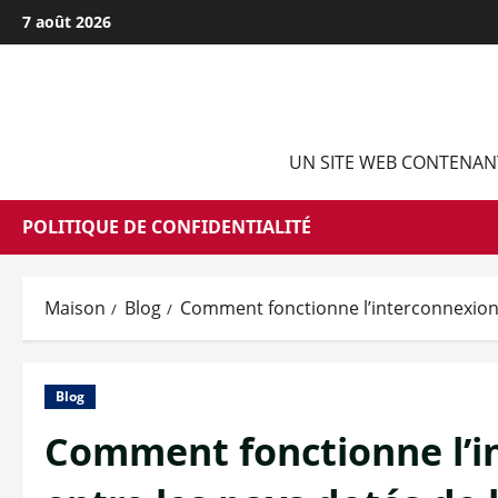
Passer
7 août 2026
au
contenu
UN SITE WEB CONTENANT
POLITIQUE DE CONFIDENTIALITÉ
Maison
Blog
Comment fonctionne l’interconnexion é
Blog
Comment fonctionne l’i