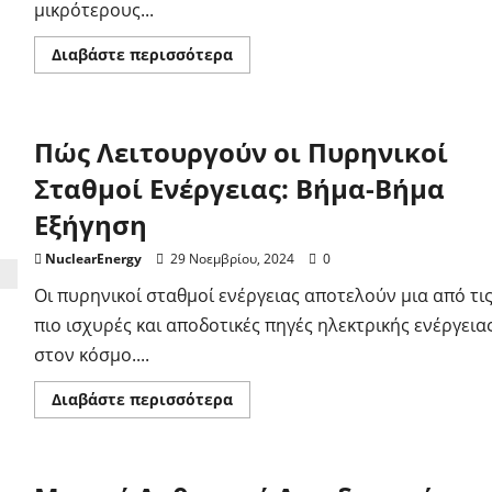
μικρότερους...
Διαβάστε
Διαβάστε περισσότερα
περισσότερα
για
το
Πυρηνική
Σχάση
Πώς Λειτουργούν οι Πυρηνικοί
(Fission):
Τι
Είναι
Σταθμοί Ενέργειας: Βήμα-Βήμα
και
Πώς
Εξήγηση
Λειτουργεί
NuclearEnergy
29 Νοεμβρίου, 2024
0
Οι πυρηνικοί σταθμοί ενέργειας αποτελούν μια από τι
πιο ισχυρές και αποδοτικές πηγές ηλεκτρικής ενέργεια
στον κόσμο....
Διαβάστε
Διαβάστε περισσότερα
περισσότερα
για
το
Πώς
Λειτουργούν
οι