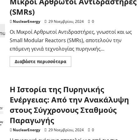
Μικροί Αρθρωτοί Αντιδραστήρες
Πυρηνικοί
Σταθμοί
(SMRs)
Ενέργειας:
Βήμα-
Βήμα
NuclearEnergy
29 Νοεμβρίου, 2024
0
Εξήγηση
Οι Μικροί Αρθρωτοί Αντιδραστήρες, γνωστοί και ως
Small Modular Reactors (SMRs), αποτελούν την
επόμενη γενιά τεχνολογίας πυρηνικής...
Διαβάστε
Διαβάστε περισσότερα
περισσότερα
για
το
Μικροί
Αρθρωτοί
Η Ιστορία της Πυρηνικής
Αντιδραστήρες
(SMRs)
Ενέργειας: Από την Ανακάλυψη
στους Σύγχρονους Σταθμούς
Παραγωγής
NuclearEnergy
29 Νοεμβρίου, 2024
0