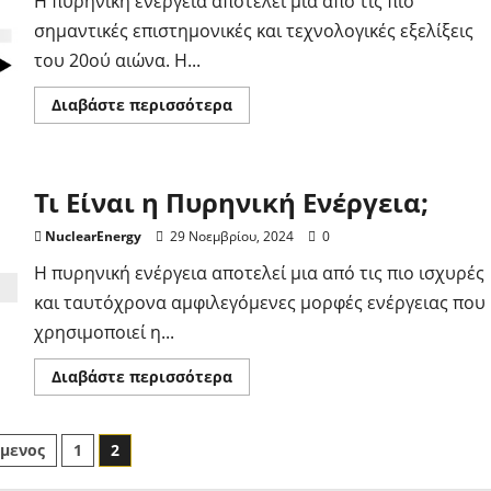
Η πυρηνική ενέργεια αποτελεί μια από τις πιο
σημαντικές επιστημονικές και τεχνολογικές εξελίξεις
του 20ού αιώνα. Η...
Διαβάστε
Διαβάστε περισσότερα
περισσότερα
για
το
Η
Ιστορία
Τι Είναι η Πυρηνική Ενέργεια;
της
Πυρηνικής
Ενέργειας:
NuclearEnergy
29 Νοεμβρίου, 2024
0
Από
την
Η πυρηνική ενέργεια αποτελεί μια από τις πιο ισχυρές
Ανακάλυψη
στους
και ταυτόχρονα αμφιλεγόμενες μορφές ενέργειας που
Σύγχρονους
Σταθμούς
χρησιμοποιεί η...
Παραγωγής
Διαβάστε
Διαβάστε περισσότερα
περισσότερα
για
το
Τι
δοποίηση
μενος
1
2
Είναι
η
Πυρηνική