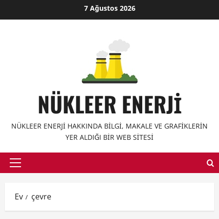
İçeriğe
7 Ağustos 2026
geç
NÜKLEER ENERJI
NÜKLEER ENERJI HAKKINDA BILGI, MAKALE VE GRAFIKLERIN
YER ALDIĞI BIR WEB SITESI
Birincil
Menü
Ev
çevre