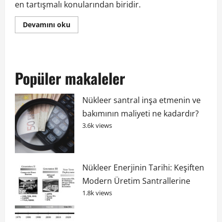
en tartışmalı konularından biridir.
Είναι
Devamını oku
η
πυρηνική
ενέργεια
ανανεώσιμη
πηγή
ή
Popüler makaleler
όχι;
hakkında
daha
fazla
Nükleer santral inşa etmenin ve
bilgi
edinin
bakımının maliyeti ne kadardır?
3.6k views
Nükleer Enerjinin Tarihi: Keşiften
Modern Üretim Santrallerine
1.8k views