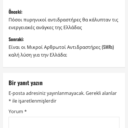
G
Önceki:
ö
Πόσοι πυρηνικοί αντιδραστήρες θα κάλυπταν τις
ενεργειακές ανάγκες της Ελλάδας
n
Sonraki:
d
Είναι οι Μικροί Αρθρωτοί Αντιδραστήρες (SMRs)
e
καλή λύση για την Ελλάδα;
r
i
Bir yanıt yazın
g
E-posta adresiniz yayınlanmayacak.
Gerekli alanlar
*
ile işaretlenmişlerdir
e
Yorum
*
z