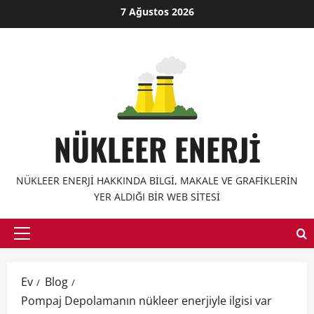
İçeriğe
7 Ağustos 2026
geç
NÜKLEER ENERJI
NÜKLEER ENERJI HAKKINDA BILGI, MAKALE VE GRAFIKLERIN
YER ALDIĞI BIR WEB SITESI
Birincil
Menü
Ev
Blog
Pompaj Depolamanın nükleer enerjiyle ilgisi var