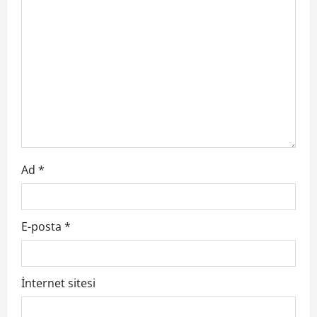
i
n
t
i
s
i
Ad
*
E-posta
*
İnternet sitesi