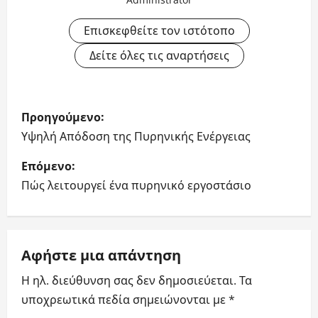
Επισκεφθείτε τον ιστότοπο
Δείτε όλες τις αναρτήσεις
Π
Προηγούμενο:
λ
Υψηλή Απόδοση της Πυρηνικής Ενέργειας
ο
Επόμενο:
Πώς λειτουργεί ένα πυρηνικό εργοστάσιο
ή
γ
η
Αφήστε μια απάντηση
Η ηλ. διεύθυνση σας δεν δημοσιεύεται.
Τα
σ
υποχρεωτικά πεδία σημειώνονται με
*