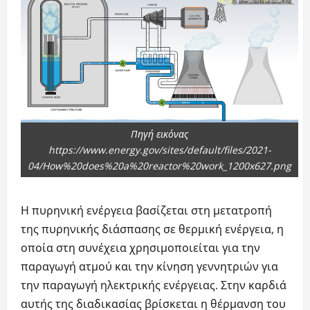
Πηγή εικόνας
https://www.energy.gov/sites/default/files/2021-
04/How%20does%20a%20reactor%20work_1200x627.png
Η πυρηνική ενέργεια βασίζεται στη μετατροπή
της πυρηνικής διάσπασης σε θερμική ενέργεια, η
οποία στη συνέχεια χρησιμοποιείται για την
παραγωγή ατμού και την κίνηση γεννητριών για
την παραγωγή ηλεκτρικής ενέργειας. Στην καρδιά
αυτής της διαδικασίας βρίσκεται η θέρμανση του