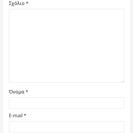
η
Σχόλιο
*
ά
ρ
θ
ρ
ω
ν
Όνομα
*
E-mail
*