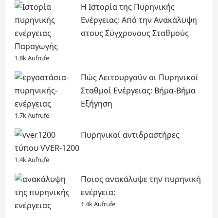
Η Ιστορία της Πυρηνικής
Ενέργειας: Από την Ανακάλυψη
στους Σύγχρονους Σταθμούς
Παραγωγής
1.8k Aufrufe
Πώς Λειτουργούν οι Πυρηνικοί
Σταθμοί Ενέργειας: Βήμα-Βήμα
Εξήγηση
1.7k Aufrufe
Πυρηνικοί αντιδραστήρες
τύπου VVER-1200
1.4k Aufrufe
Ποιος ανακάλυψε την πυρηνική
ενέργεια;
1.4k Aufrufe