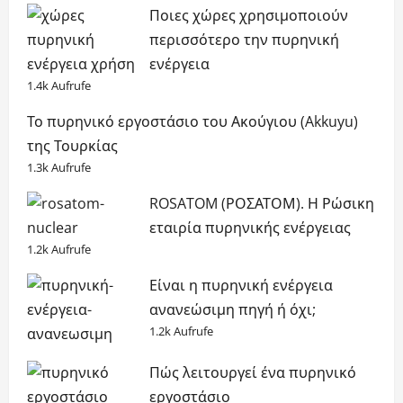
Ποιες χώρες χρησιμοποιούν
περισσότερο την πυρηνική
ενέργεια
1.4k Aufrufe
Το πυρηνικό εργοστάσιο του Ακούγιου (Akkuyu)
της Τουρκίας
1.3k Aufrufe
ROSATOM (ΡΟΣΑΤΟΜ). Η Ρώσικη
εταιρία πυρηνικής ενέργειας
1.2k Aufrufe
Είναι η πυρηνική ενέργεια
ανανεώσιμη πηγή ή όχι;
1.2k Aufrufe
Πώς λειτουργεί ένα πυρηνικό
εργοστάσιο