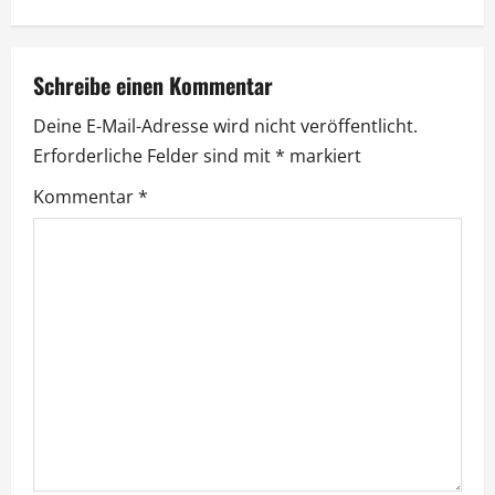
t
r
a
Schreibe einen Kommentar
Deine E-Mail-Adresse wird nicht veröffentlicht.
g
Erforderliche Felder sind mit
*
markiert
s
Kommentar
*
n
a
v
i
g
a