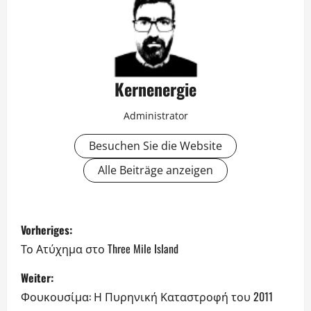
Kernenergie
Administrator
Besuchen Sie die Website
Alle Beiträge anzeigen
B
Vorheriges:
e
Το Ατύχημα στο Three Mile Island
i
Weiter:
Φουκουσίμα: Η Πυρηνική Καταστροφή του 2011