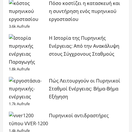
Πόσο κοστίζει η κατασκευή και
η συντήρηση ενός πυρηνικού
εργοστασίου
3.6k Aufrufe
Η Ιστορία της Πυρηνικής
Ενέργειας: Από την Ανακάλυψη
στους Σύγχρονους Σταθμούς
Παραγωγής
1.8k Aufrufe
Πώς Λειτουργούν οι Πυρηνικοί
Σταθμοί Ενέργειας: Βήμα-Βήμα
Εξήγηση
1.7k Aufrufe
Πυρηνικοί αντιδραστήρες
τύπου VVER-1200
1.4k Aufrufe