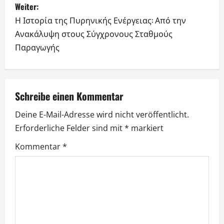
B
Weiter:
e
Η Ιστορία της Πυρηνικής Ενέργειας: Από την
Ανακάλυψη στους Σύγχρονους Σταθμούς
i
Παραγωγής
t
r
Schreibe einen Kommentar
a
Deine E-Mail-Adresse wird nicht veröffentlicht.
g
Erforderliche Felder sind mit
*
markiert
s
Kommentar
*
n
a
v