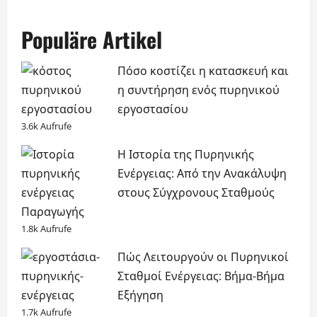
Populäre Artikel
Πόσο κοστίζει η κατασκευή και
η συντήρηση ενός πυρηνικού
εργοστασίου
3.6k Aufrufe
Η Ιστορία της Πυρηνικής
Ενέργειας: Από την Ανακάλυψη
στους Σύγχρονους Σταθμούς
Παραγωγής
1.8k Aufrufe
Πώς Λειτουργούν οι Πυρηνικοί
Σταθμοί Ενέργειας: Βήμα-Βήμα
Εξήγηση
1.7k Aufrufe