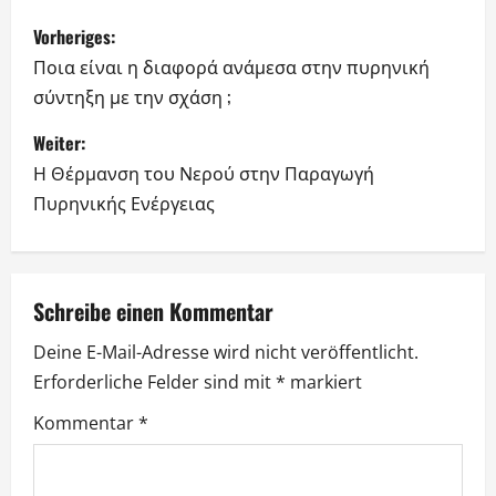
B
Vorheriges:
e
Ποια είναι η διαφορά ανάμεσα στην πυρηνική
σύντηξη με την σχάση ;
i
Weiter:
t
Η Θέρμανση του Νερού στην Παραγωγή
r
Πυρηνικής Ενέργειας
a
g
Schreibe einen Kommentar
s
Deine E-Mail-Adresse wird nicht veröffentlicht.
Erforderliche Felder sind mit
*
markiert
n
Kommentar
*
a
v