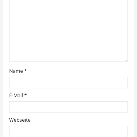
i
g
a
t
i
Name
*
o
n
E-Mail
*
Webseite