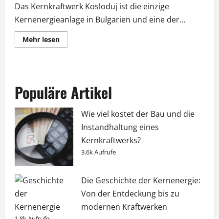
Das Kernkraftwerk Kosloduj ist die einzige
Kernenergieanlage in Bulgarien und eine der...
Lesen
Mehr lesen
Sie
mehr
über
Το
πυρηνικό
εργοστάσιο
Populäre Artikel
του
Κοζλοντούι
(Kozloduy)
της
Wie viel kostet der Bau und die
Βουλγαρίας
Instandhaltung eines
Kernkraftwerks?
3.6k Aufrufe
Die Geschichte der Kernenergie:
Von der Entdeckung bis zu
modernen Kraftwerken
1.8k Aufrufe