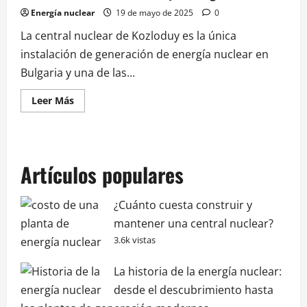
Energía nuclear
19 de mayo de 2025
0
La central nuclear de Kozloduy es la única
instalación de generación de energía nuclear en
Bulgaria y una de las...
Leer
Leer Más
más
acerca
de
Το
πυρηνικό
εργοστάσιο
Artículos populares
του
Κοζλοντούι
(Kozloduy)
της
¿Cuánto cuesta construir y
Βουλγαρίας
mantener una central nuclear?
3.6k vistas
La historia de la energía nuclear:
desde el descubrimiento hasta