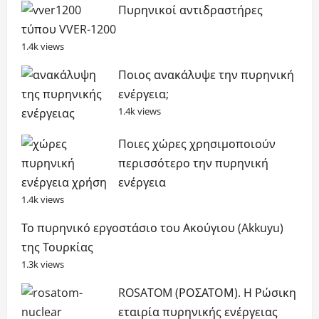
Πυρηνικοί αντιδραστήρες
τύπου VVER-1200
1.4k views
Ποιος ανακάλυψε την πυρηνική
ενέργεια;
1.4k views
Ποιες χώρες χρησιμοποιούν
περισσότερο την πυρηνική
ενέργεια
1.4k views
Το πυρηνικό εργοστάσιο του Ακούγιου (Akkuyu)
της Τουρκίας
1.3k views
ROSATOM (ΡΟΣΑΤΟΜ). Η Ρώσικη
εταιρία πυρηνικής ενέργειας