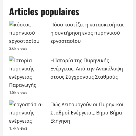
Articles populaires
Πόσο κοστίζει η κατασκευή και
η συντήρηση ενός πυρηνικού
εργοστασίου
3.6k views
Η Ιστορία της Πυρηνικής
Ενέργειας: Από την Ανακάλυψη
στους Σύγχρονους Σταθμούς
Παραγωγής
1.8k views
Πώς Λειτουργούν οι Πυρηνικοί
Σταθμοί Ενέργειας: Βήμα-Βήμα
Εξήγηση
1.7k views