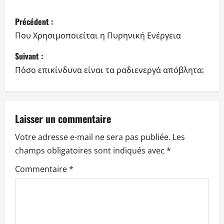
N
Précédent :
a
Που Χρησιμοποιείται η Πυρηνική Ενέργεια
v
Suivant :
Πόσο επικίνδυνα είναι τα ραδιενεργά απόβλητα;
i
g
a
Laisser un commentaire
Votre adresse e-mail ne sera pas publiée.
Les
t
champs obligatoires sont indiqués avec
*
i
Commentaire
*
o
n