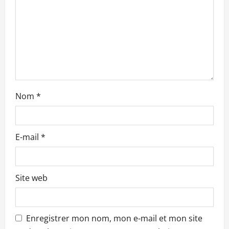
d
e
s
a
r
Nom
*
t
i
E-mail
*
c
l
Site web
e
s
Enregistrer mon nom, mon e-mail et mon site