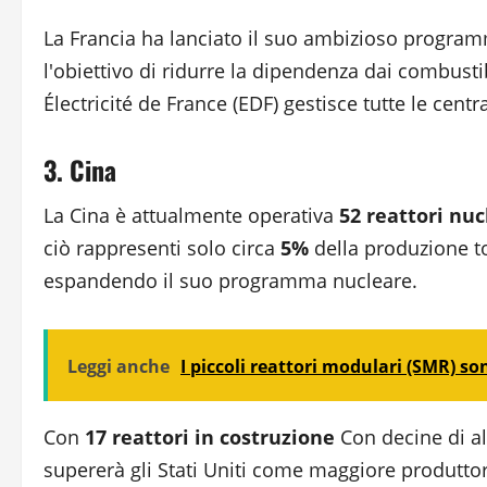
La Francia ha lanciato il suo ambizioso programm
l'obiettivo di ridurre la dipendenza dai combustib
Électricité de France (EDF) gestisce tutte le centr
3. Cina
La Cina è attualmente operativa
52 reattori nuc
ciò rappresenti solo circa
5%
della produzione to
espandendo il suo programma nucleare.
Leggi anche
I piccoli reattori modulari (SMR) s
Con
17 reattori in costruzione
Con decine di alt
supererà gli Stati Uniti come maggiore produtto