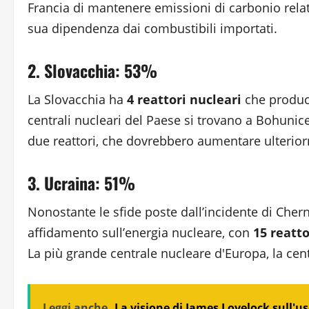
Francia di mantenere emissioni di carbonio relat
sua dipendenza dai combustibili importati.
2. Slovacchia: 53%
La Slovacchia ha
4 reattori nucleari
che produc
centrali nucleari del Paese si trovano a Bohuni
due reattori, che dovrebbero aumentare ulterior
3. Ucraina: 51%
Nonostante le sfide poste dall’incidente di Chern
affidamento sull’energia nucleare, con
15 reatto
La più grande centrale nucleare d'Europa, la centr
Leggi anche
La visione di James Lovelock sull'us