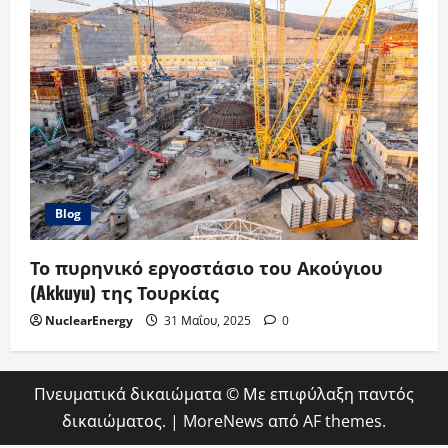
Blog
Το πυρηνικό εργοστάσιο του Ακούγιου
(Akkuyu) της Τουρκίας
NuclearEnergy
31 Μαΐου, 2025
0
Πνευματικά δικαιώματα © Με επιφύλαξη παντός
δικαιώματος.
|
MoreNews
από AF themes.