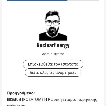
NuclearEnergy
Administrator
Επισκεφθείτε τον ιστότοπο
Δείτε όλες τις αναρτήσεις
Π
Προηγούμενο:
λ
ROSATOM (ΡΟΣΑΤΟΜ). Η Ρώσικη εταιρία πυρηνικής
ενέργειας