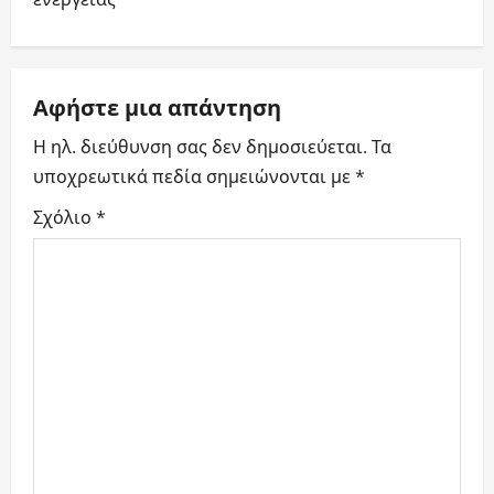
ο
ή
γ
Αφήστε μια απάντηση
Η ηλ. διεύθυνση σας δεν δημοσιεύεται.
Τα
η
υποχρεωτικά πεδία σημειώνονται με
*
σ
Σχόλιο
*
η
ά
ρ
θ
ρ
ω